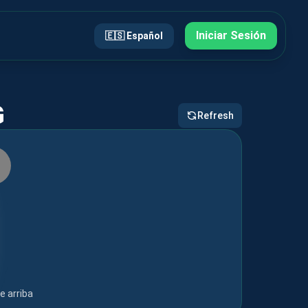
Iniciar Sesión
🇪🇸
Español
G
Refresh
e arriba