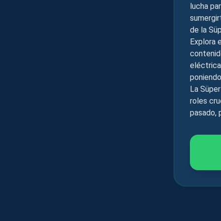
lucha par
sumergir
de la Süp
Explora e
contenid
eléctric
poniendo
La Süper
roles cru
pasado, 