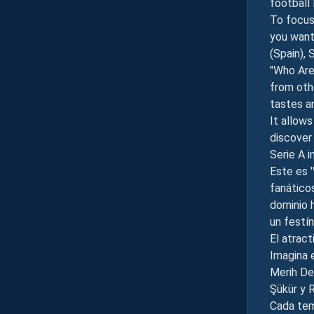
football
To focus 
you want
(Spain), 
"Who Are
from oth
tastes a
It allows
discover 
Serie A 
Este es '
fanático
dominio 
un festí
El atract
Imagina 
Merih De
Şükür y 
Cada temp