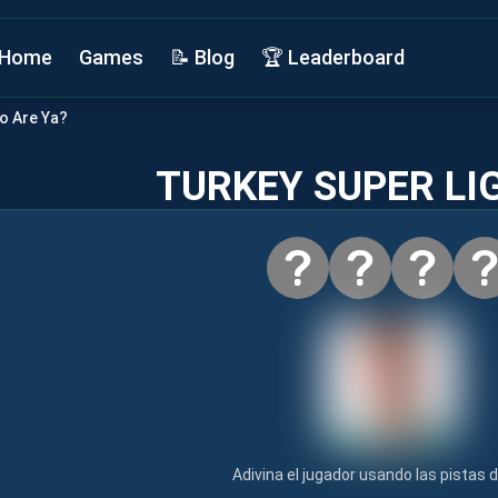
Home
Games
📝 Blog
🏆 Leaderboard
o Are Ya?
TURKEY SUPER LI
Adivina el jugador usando las pistas d