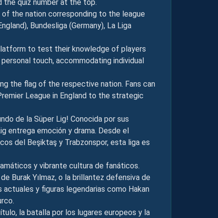
d the quiz number at the top.
g of the nation corresponding to the league
England), Bundesliga (Germany), La Liga
platform to test their knowledge of players
 personal touch, accommodating individual
ing the flag of the respective nation. Fans can
 Premier League in England to the strategic
undo de la Süper Lig! Conocida por sus
 Lig entrega emoción y drama. Desde el
cos del Beşiktaş y Trabzonspor, esta liga es
amáticos y vibrante cultura de fanáticos.
de Burak Yılmaz, o la brillantez defensiva de
s actuales y figuras legendarias como Hakan
urco.
tulo, la batalla por los lugares europeos y la