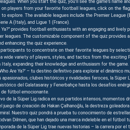
 leagues. When you start the quiz, you'll see the game's name an
on players from your favorite football leagues, click on the fla
 to explore. The available leagues include the Premier League (
Serie A (Italy), and Ligue 1 (France).
 Ya?" provides football enthusiasts with an engaging and lively 
er leagues. The customizable component of the quiz provides a
nd enhancing the quiz experience.
 participants to concentrate on their favorite leagues by select
a wide variety of players, styles, and tactics from the exciting
in Italy, expanding their knowledge and enthusiasm for the game.
Who Are Ya?' – tu destino definitivo para explorar el dinámico m
s apasionados, clubes históricos y rivalidades feroces, la Süper
histórico del Galatasaray y Fenerbahçe hasta los desafíos enérgi
n de fútbol emocionante.
ivo de la Süper Lig radica en sus partidos intensos, momentos dr
el juego de creación de Hakan Çalhanoğlu, la destreza goleadora 
miral. Nuestro quiz pondrá a prueba tu conocimiento de estrella
Rıdvan Dilmen, que han dejado una marca indeleble en el fútbol t
orada de la Süper Lig trae nuevas historias – la carrera por el tí