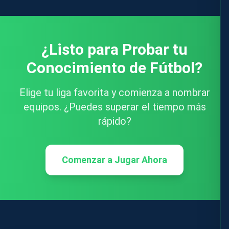
¿Listo para Probar tu
Conocimiento de Fútbol?
Elige tu liga favorita y comienza a nombrar
equipos. ¿Puedes superar el tiempo más
rápido?
Comenzar a Jugar Ahora