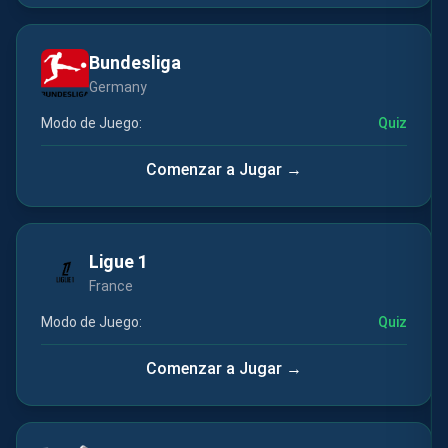
Bundesliga
Germany
Modo de Juego:
Quiz
Comenzar a Jugar →
Ligue 1
France
Modo de Juego:
Quiz
Comenzar a Jugar →