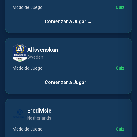
Modo de Juego:
Quiz
Comenzar a Jugar →
Allsvenskan
Sweden
Modo de Juego:
Quiz
Comenzar a Jugar →
Eredivisie
Netherlands
Modo de Juego:
Quiz