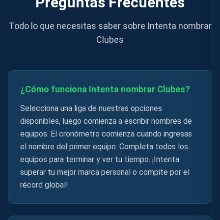
Preguntas Frecuentes
Todo lo que necesitas saber sobre Intenta nombrar
Clubes
¿Cómo funciona Intenta nombrar Clubes?
Selecciona una liga de nuestras opciones
disponibles, luego comienza a escribir nombres de
equipos. El cronómetro comienza cuando ingresas
el nombre del primer equipo. Completa todos los
equipos para terminar y ver tu tiempo. ¡Intenta
superar tu mejor marca personal o compite por el
récord global!