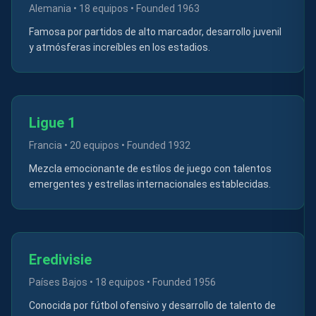
Alemania
•
18 equipos
• Founded
1963
Famosa por partidos de alto marcador, desarrollo juvenil
y atmósferas increíbles en los estadios.
Ligue 1
Francia
•
20 equipos
• Founded
1932
Mezcla emocionante de estilos de juego con talentos
emergentes y estrellas internacionales establecidas.
Eredivisie
Países Bajos
•
18 equipos
• Founded
1956
Conocida por fútbol ofensivo y desarrollo de talento de