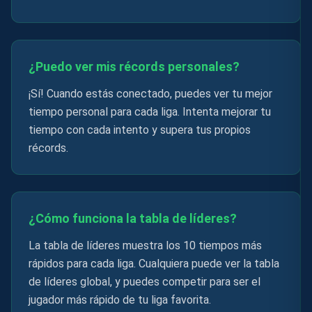
¿Puedo ver mis récords personales?
¡Sí! Cuando estás conectado, puedes ver tu mejor
tiempo personal para cada liga. Intenta mejorar tu
tiempo con cada intento y supera tus propios
récords.
¿Cómo funciona la tabla de líderes?
La tabla de líderes muestra los 10 tiempos más
rápidos para cada liga. Cualquiera puede ver la tabla
de líderes global, y puedes competir para ser el
jugador más rápido de tu liga favorita.