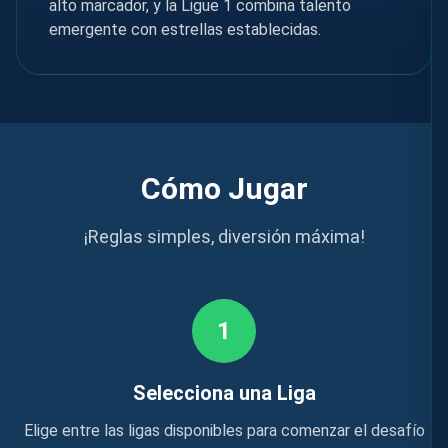
alto marcador, y la Ligue 1 combina talento
emergente con estrellas establecidas.
Cómo Jugar
¡Reglas simples, diversión máxima!
1
Selecciona una Liga
Elige entre las ligas disponibles para comenzar el desafío