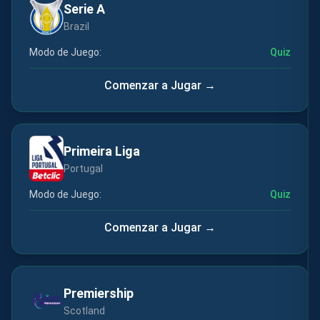
Serie A
Brazil
Modo de Juego:
Quiz
Comenzar a Jugar →
Primeira Liga
Portugal
Modo de Juego:
Quiz
Comenzar a Jugar →
Premiership
Scotland