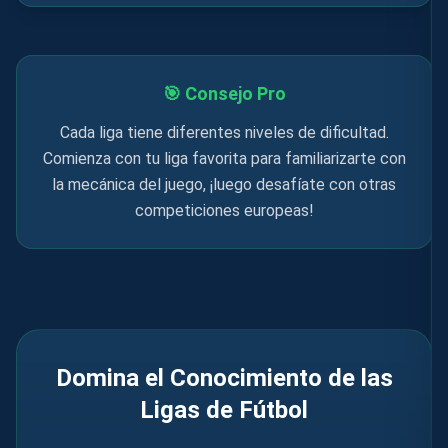
🎯 Consejo Pro
Cada liga tiene diferentes niveles de dificultad.
Comienza con tu liga favorita para familiarizarte con
la mecánica del juego, ¡luego desafíate con otras
competiciones europeas!
Domina el Conocimiento de las
Ligas de Fútbol