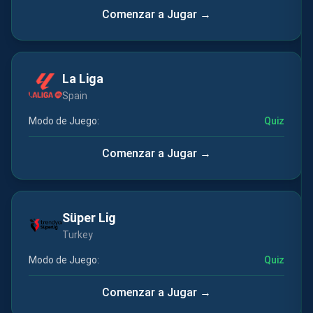
Comenzar a Jugar →
La Liga
Spain
Modo de Juego:
Quiz
Comenzar a Jugar →
Süper Lig
Turkey
Modo de Juego:
Quiz
Comenzar a Jugar →