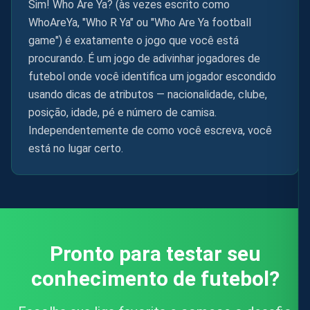
Sim! Who Are Ya? (às vezes escrito como
WhoAreYa, "Who R Ya" ou "Who Are Ya football
game") é exatamente o jogo que você está
procurando. É um jogo de adivinhar jogadores de
futebol onde você identifica um jogador escondido
usando dicas de atributos — nacionalidade, clube,
posição, idade, pé e número de camisa.
Independentemente de como você escreva, você
está no lugar certo.
Pronto para testar seu
conhecimento de futebol?