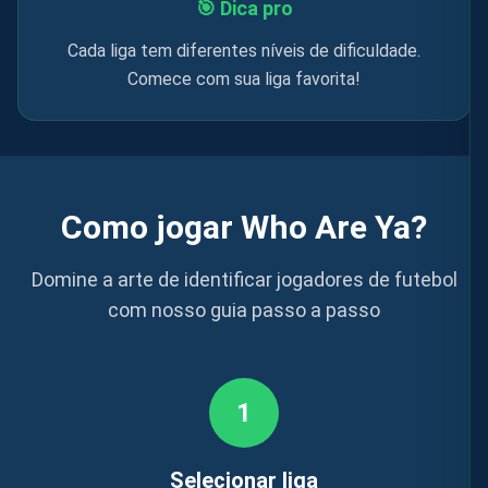
🎯 Dica pro
Cada liga tem diferentes níveis de dificuldade.
Comece com sua liga favorita!
Como jogar Who Are Ya?
Domine a arte de identificar jogadores de futebol
com nosso guia passo a passo
1
Selecionar liga