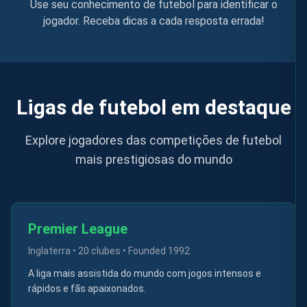
Use seu conhecimento de futebol para identificar o
jogador. Receba dicas a cada resposta errada!
Ligas de futebol em destaque
Explore jogadores das competições de futebol
mais prestigiosas do mundo
Premier League
Inglaterra
•
20 clubes
• Founded
1992
A liga mais assistida do mundo com jogos intensos e
rápidos e fãs apaixonados.