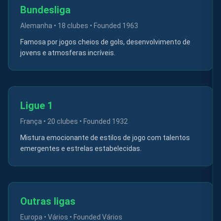
Bundesliga
Alemanha
•
18 clubes
• Founded
1963
Famosa por jogos cheios de gols, desenvolvimento de
jovens e atmosferas incríveis.
Ligue 1
França
•
20 clubes
• Founded
1932
Mistura emocionante de estilos de jogo com talentos
emergentes e estrelas estabelecidas.
Outras ligas
Europa
•
Vários
• Founded
Vários