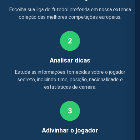
Escolha sua liga de futebol preferida em nossa extensa
coleção das melhores competições europeias.
2
Analisar dicas
Estude as informações fornecidas sobre o jogador
secreto, incluindo time, posição, nacionalidade e
estatísticas de carreira.
3
Adivinhar o jogador