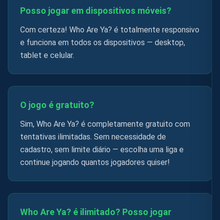
Posso jogar em dispositivos móveis?
Com certeza! Who Are Ya? é totalmente responsivo
e funciona em todos os dispositivos — desktop,
tablet e celular.
O jogo é gratuito?
Sim, Who Are Ya? é completamente gratuito com
tentativas ilimitadas. Sem necessidade de
cadastro, sem limite diário — escolha uma liga e
continue jogando quantos jogadores quiser!
Who Are Ya? é ilimitado? Posso jogar