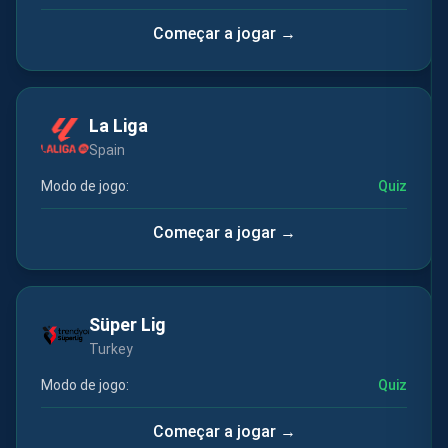
Começar a jogar →
La Liga
Spain
Modo de jogo:
Quiz
Começar a jogar →
Süper Lig
Turkey
Modo de jogo:
Quiz
Começar a jogar →