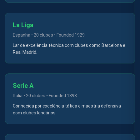
La Liga
Espanha
•
20 clubes
• Founded
1929
Lar de excelência técnica com clubes como Barcelona e
Real Madrid.
Serie A
Itália
•
20 clubes
• Founded
1898
Conhecida por excelência tática e maestria defensiva
com clubes lendários.