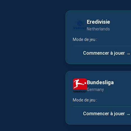
Eredivisie
Netherlands
Mode de jeu :
Commencer à jouer →
Bundesliga
Germany
Mode de jeu :
Commencer à jouer →