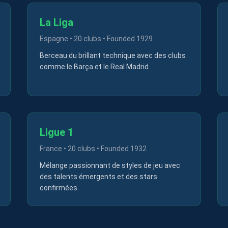
La Liga
Espagne
•
20 clubs
• Founded
1929
Berceau du brillant technique avec des clubs
comme le Barça et le Real Madrid.
Ligue 1
France
•
20 clubs
• Founded
1932
Mélange passionnant de styles de jeu avec
des talents émergents et des stars
confirmées.