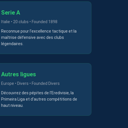
Serie A
Italie
•
20 clubs
• Founded
1898
Reconnue pour l'excellence tactique et la
maîtrise défensive avec des clubs
légendaires.
Autres ligues
Europe
•
Divers
• Founded
Divers
Découvrez des pépites de l'Eredivisie, la
Primeira Liga et d'autres compétitions de
haut niveau.