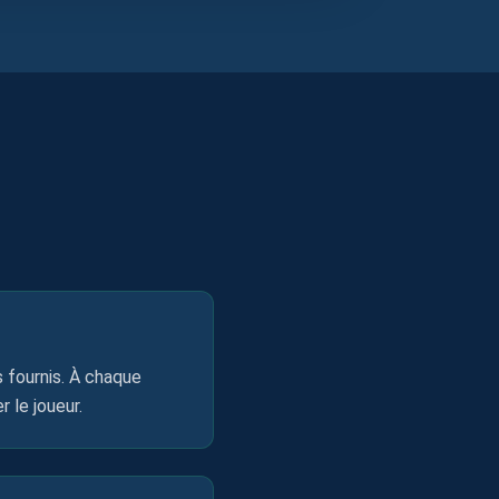
s fournis. À chaque
 le joueur.