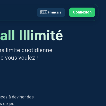
Connexion
🇫🇷
Français
ll Illimité
ans limite quotidienne
e vous voulez !
ncez à deviner des
s de jeu.